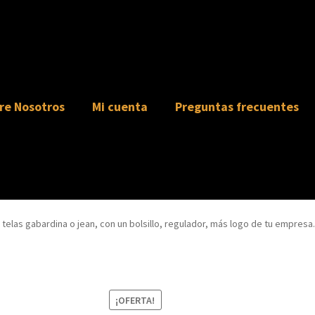
re Nosotros
Mi cuenta
Preguntas frecuentes
 telas gabardina o jean, con un bolsillo, regulador, más logo de tu empresa.
¡OFERTA!