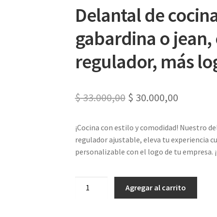
Delantal de cocina
gabardina o jean, 
regulador, más lo
El
El
$
33.000,00
$
30.000,00
precio
precio
¡Cocina con estilo y comodidad! Nuestro del
original
actual
regulador ajustable, eleva tu experiencia cu
era:
es:
personalizable con el logo de tu empresa. 
$ 33.000,00.
$ 30.000
Delantal
Agregar al carrito
de
cocina